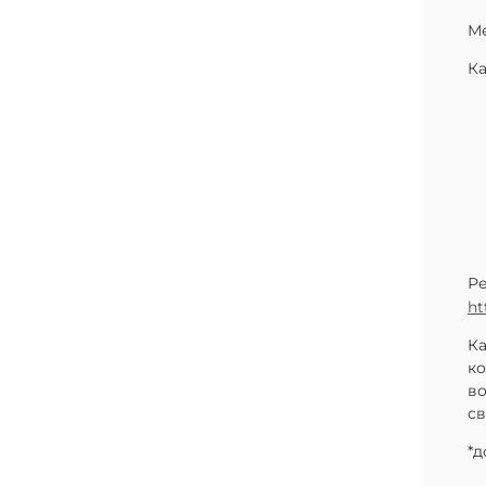
Ме
Ка
Р
ht
Ка
ко
во
св
*д