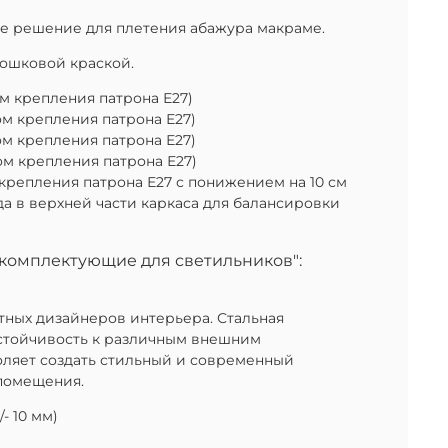
ое решение для плетения абажура макраме.
рошковой краской.
ом крепления патрона Е27)
ом крепления патрона Е27)
ом крепления патрона Е27)
том крепления патрона Е27)
о крепления патрона Е27 с понижением на 10 см
да в верхней части каркаса для балансировки
 комплектующие для светильников":
ытных дизайнеров интерьера. Стальная
устойчивость к различным внешним
воляет создать стильный и современный
помещения.
- 10 мм)