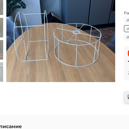
Ра
d
d
d
писание