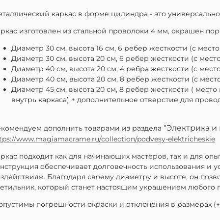
таллический каркас в форме цилиндра - это универсальн
ркас изготовлен из стальной проволоки 4 мм, окрашен по
Диаметр 30 см, высота 16 см, 6 ребер жесткости (с мест
Диаметр 30 см, высота 20 см, 6 ребер жесткости (с мест
Диаметр 40 см, высота 20 см, 4 ребра жесткости (с мест
Диаметр 40 см, высота 20 см, 8 ребер жесткости (с мес
Диаметр 45 см, высота 20 см, 8 ребер жесткости ( мест
внутрь каркаса) + дополнительное отверстие для прово
"Электрика и
екомендуем дополнить товарами из раздела
tps://www.magiamacrame.ru/collection/podvesy-elektricheskie
ркас подходит как для начинающих мастеров, так и для оп
нструкция обеспечивает долговечность использования и 
здействиям. Благодаря своему диаметру и высоте, он поз
етильник, который станет настоящим украшением любого 
опустимы погрешности окраски и отклонения в размерах (+/