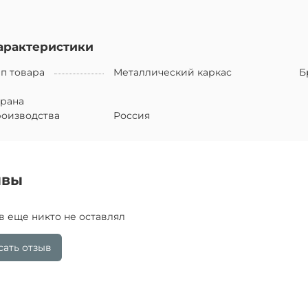
арактеристики
п товара
Металлический каркас
Б
трана
роизводства
Россия
ывы
в еще никто не оставлял
ать отзыв