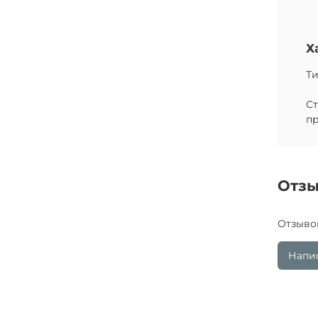
Х
Ти
С
п
Отз
Отзыво
Напис