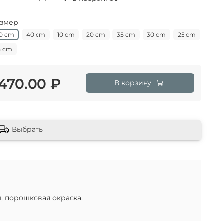
змер
0 cm
40 cm
10 cm
20 cm
35 cm
30 cm
25 cm
5 cm
470.00 ₽
В корзину
Выбрать
, порошковая окраска.