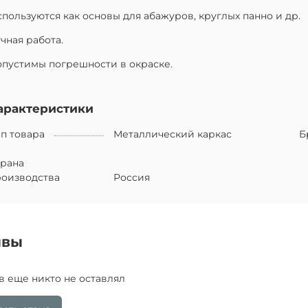
пользуются как основы для абажуров, круглых панно и др.
чная работа.
пустимы погрешности в окраске.
арактеристики
п товара
Металлический каркас
Б
трана
роизводства
Россия
ывы
в еще никто не оставлял