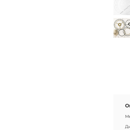
О
Ме
Ди