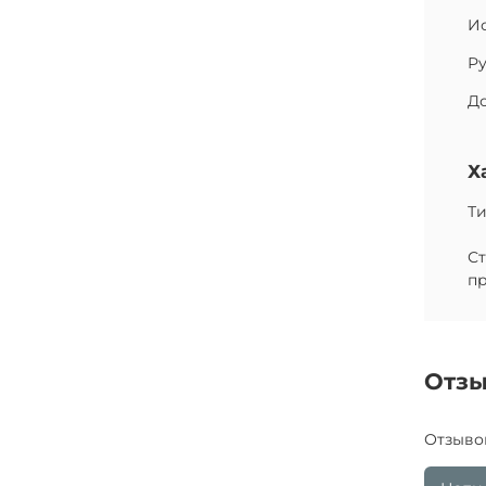
Ис
Ру
До
Х
Ти
С
п
Отз
Отзыво