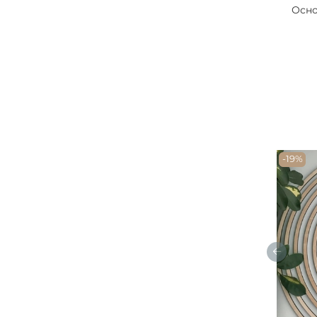
Осно
-19%