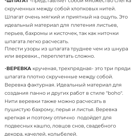
•
ШПАГАТ
-представляет собой множество слегка
скрученных между собой хлопковых нитей.
Шпагат очень мягкий и приятный на ощупь. Это
идеальный материал для
плетения листьев,
перьев, бахромы и кисточек, так как ниточки
шпагата легко расчесать.
Плести узоры из шпагата труднее чем из шнура
или веревки.., переплетать сложно.
•
ВЕРЕВКА
крученая, трехпрядная- это три пряди
шпагата плотно скрученные между собой.
Веревка фактурная. Идеальный материал для
создания панно и других работ в стиле "boho".
Нити веревки также можно расчесать в
пушистую бахрому, перья и листья. Веревка
крепкая и поэтому отлично подойдет для
подвесных кашпо, ловцов снов, свадебного
декора, качелей, колыбелей.