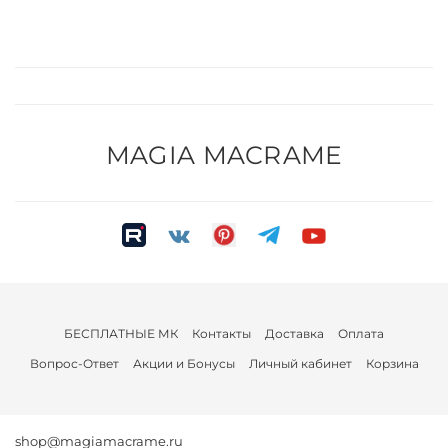
программы
Партнерами проекта "MM Market" могут быть только
покупатели нашего интернет-магазина. Подробнее
ознакомиться с условиями можно на
странице:
Партнёрские программы
MAGIA MACRAME
БЕСПЛАТНЫЕ МК
Контакты
Доставка
Оплата
Вопрос-Ответ
Акции и Бонусы
Личный кабинет
Корзина
shop@magiamacrame.ru