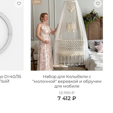
-39%
о D=40/35
Набор для Колыбели с
ЕЛЫЙ
"молочной" веревкой и обручем
для мобиле
12 190 ₽
7 412 ₽