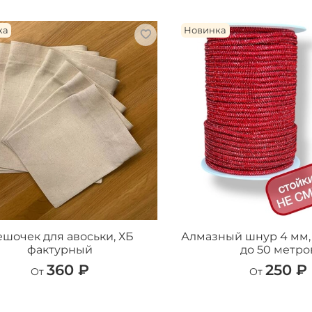
ка
Новинка
шочек для авоськи, ХБ
Алмазный шнур 4 мм, 
фактурный
до 50 метро
360 ₽
250 ₽
От
От