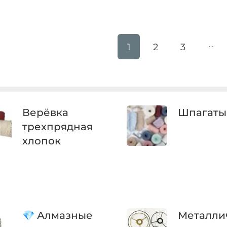
…
1
2
3
Верёвка
Шпагаты
трехпрядная
хлопок
💎 Алмазные
Металли