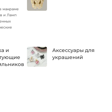
в макраме
в и Ламп
тенных
ческие
а и
Аксессуары для
тующие
украшений
ильников