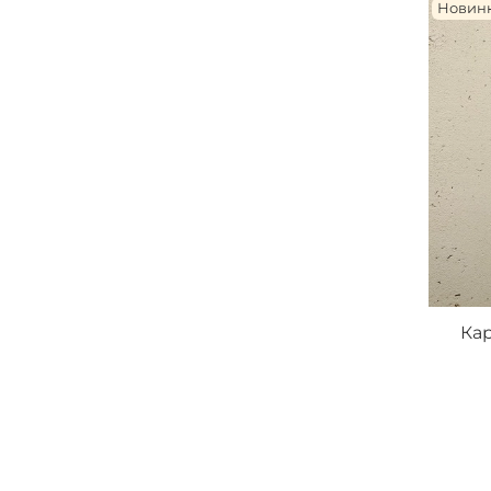
Новин
Кар