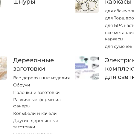
шнуры
каркасы
для абажуро
для Торшеро
для БРА нас
все металли
каркасы
для сумочек
Деревянные
Электрик
заготовки
комплек
для свет
Все деревянные изделия
Обручи
Палочки и заготовки
Различные формы из
фанеры
Колыбели и качели
Другие деревянные
заготовки