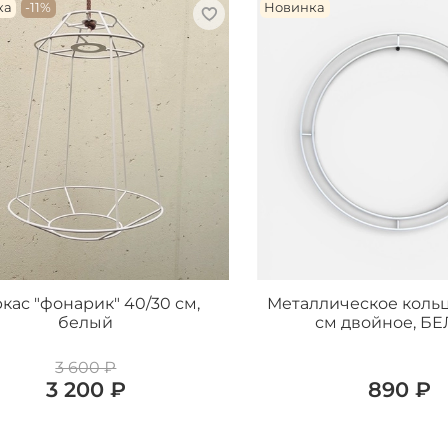
ка
-11%
Новинка
кас "фонарик" 40/30 см,
Металлическое кольц
белый
см двойное, Б
3 600 ₽
3 200 ₽
890 ₽