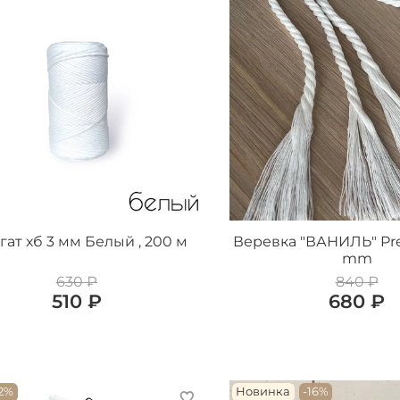
ат хб 3 мм Белый , 200 м
Веревка "ВАНИЛЬ" P
mm
630 ₽
840 ₽
510 ₽
680 ₽
12%
Новинка
-16%