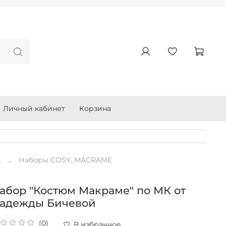
Личный кабинет
Корзина
L
Наборы COSY_MACRAME
абор "Костюм Макраме" по МК от
адежды Бичевой
(0)
В избранное