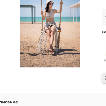
Со
писание