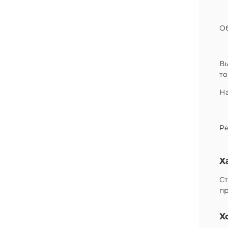
Об
Вы
то
На
Ре
Х
С
п
Х