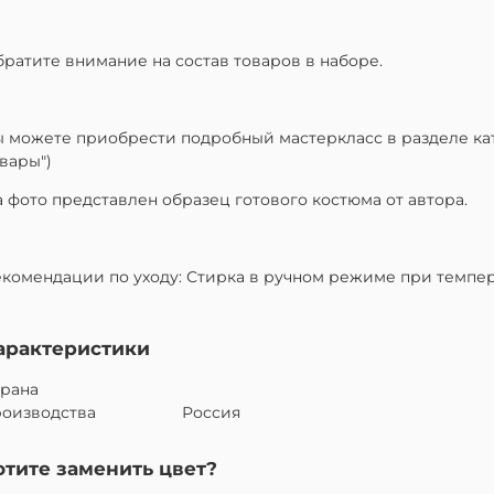
ратите внимание на состав товаров в наборе.
 можете приобрести подробный мастеркласс в разделе кат
вары")
 фото представлен образец готового костюма от автора.
комендации по уходу: Стирка в ручном режиме при темпера
арактеристики
трана
роизводства
Россия
отите заменить цвет?