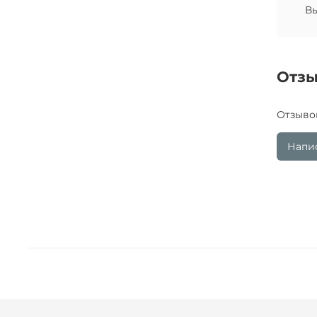
Вы
Отз
Отзыво
Напис