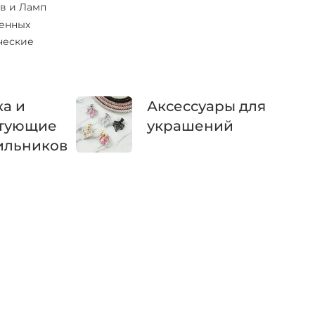
в и Ламп
тенных
ческие
а и
Аксессуары для
тующие
украшений
ильников