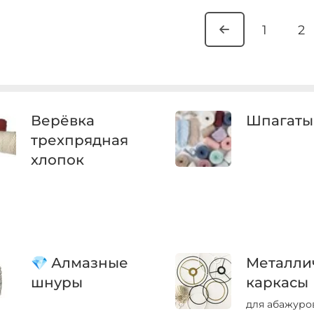
1
2
Верёвка
Шпагаты
трехпрядная
хлопок
💎 Алмазные
Металли
шнуры
каркасы
для абажуро