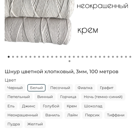
Шнур цветной хлопковый, 3мм, 100 метров
Цвет
Черный
Белый
Песочный
Фиалка
Графит
Пепельный
Винный
Горчица
Ночь (темно-синий)
Ель
Джинс
Голубой
Крем
Шоколад
Неокрашенный
Ваниль
Лайм
Персик
Тиффани
Пудра
Желтый