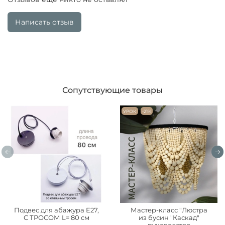
Написать отзыв
Сопутствующие товары
УРОК
-21%
Подвес для абажура Е27,
Мастер-класс "Люстра
С ТРОСОМ L= 80 см
из бусин "Каскад"