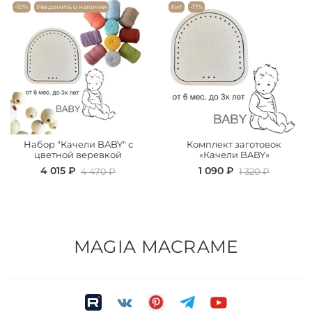
-10%
Уведомить о наличии
Хит
-17%
Набор "Качели BABY" с
Комплект заготовок
цветной веревкой
«Качели BABY»
4 015 ₽
1 090 ₽
4 470 ₽
1 320 ₽
MAGIA MACRAME